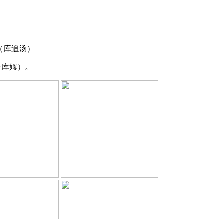
（库追汤）
奇库姆）。